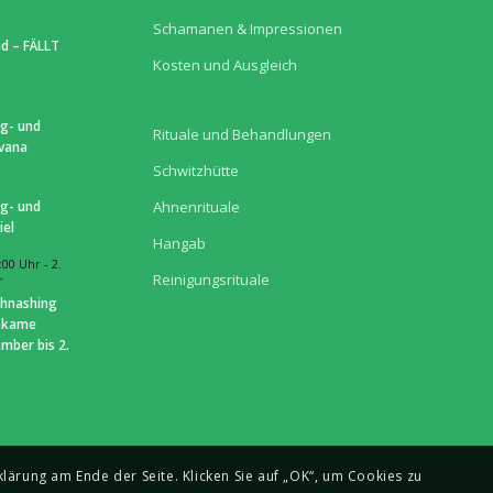
Schamanen & Impressionen
d – FÄLLT
Kosten und Ausgleich
g- und
Rituale und Behandlungen
hvana
Schwitzhütte
g- und
Ahnenrituale
iel
Hangab
:00 Uhr
-
2.
Reinigungsrituale
r
hnashing
hkame
mber bis 2.
lärung am Ende der Seite. Klicken Sie auf „OK“, um Cookies zu