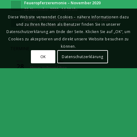
Feueropferzeremonie – November 2020
22. November 2020 - 16:39 Uhr
Diese Website verwendet Cookies – nähere Informationen dazu
Ahnen- & Friedenszeremonie – Oktober 2020
und zu Ihren Rechten als Benutzer finden Sie in unserer
5. November 2020 - 17:44 Uhr
Datenschutzerklärung am Ende der Seite. Klicken Sie auf „OK“, um
Cookies zu akzeptieren und direkt unsere Website besuchen zu
können.
TERMINE
OK
Datenschutzerklärung
AUG.
19:00 Uhr
-
21:00 Uhr
28
Shivas Vollmond Puja
SEP.
20:00 Uhr
-
23:00 Uhr
11
Rapé-Reinigungsabend – FÄLLT LEIDER AUS !!!
SEP.
17:00 Uhr
-
23:00 Uhr
18
Schwitzhütten zur Tag- und Nachtgleiche mit Bahvana
SEP.
16:00 Uhr
-
23:00 Uhr
19
Schwitzhütten zur Tag- und Nachtgleiche mit Daniel
SEP.
19. September 2026/20:00 Uhr
-
2. Oktober 2026/17:00 Uhr
19
Nepal-Schamanen Dahnashing Tamang Guru &