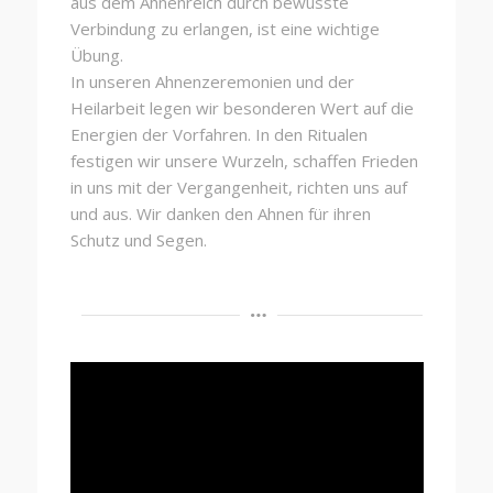
aus dem Ahnenreich durch bewusste
Verbindung zu erlangen, ist eine wichtige
Übung.
In unseren Ahnenzeremonien und der
Heilarbeit legen wir besonderen Wert auf die
Energien der Vorfahren. In den Ritualen
festigen wir unsere Wurzeln, schaffen Frieden
in uns mit der Vergangenheit, richten uns auf
und aus. Wir danken den Ahnen für ihren
Schutz und Segen.