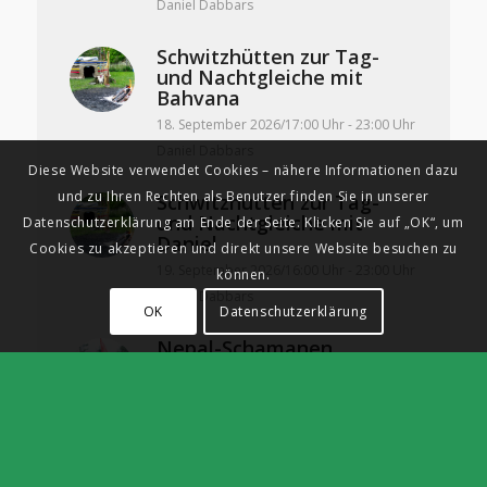
Daniel Dabbars
Schwitzhütten zur Tag-
und Nachtgleiche mit
Bahvana
18. September 2026/17:00 Uhr
-
23:00 Uhr
Daniel Dabbars
Diese Website verwendet Cookies – nähere Informationen dazu
und zu Ihren Rechten als Benutzer finden Sie in unserer
Schwitzhütten zur Tag-
und Nachtgleiche mit
Datenschutzerklärung am Ende der Seite. Klicken Sie auf „OK“, um
Daniel
Cookies zu akzeptieren und direkt unsere Website besuchen zu
19. September 2026/16:00 Uhr
-
23:00 Uhr
können.
Daniel Dabbars
OK
Datenschutzerklärung
Nepal-Schamanen
Dahnashing Tamang Guru
& Anghkame Sherpa vom
19. September bis 2.
Oktober
19. September 2026/20:00 Uhr
-
2.
Oktober 2026/17:00 Uhr