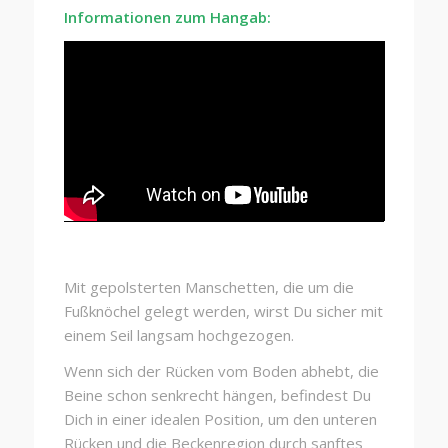
Informationen zum Hangab:
Mit gepolsterten Manschetten, die um die
Fußknöchel gelegt werden, wirst Du sicher mit
einem Seil langsam hochgezogen.
Wenn sich der Rücken vom Boden abhebt, die
Beine schon senkrecht hängen, befindest Du
Dich in einer idealen Position, um den unteren
Rücken und die Beckenregion durch sanftes