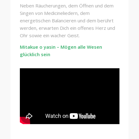
Neben Räucherungen, dem Öffnen und dem
Singen von Medicineliedern, dem
energetischen Balancieren und dem berührt
werden, erwarten Dich ein offenes Herz und
Ohr sowie ein wacher Geist.
Mitakue o yasin – Mögen alle Wesen
glücklich sein