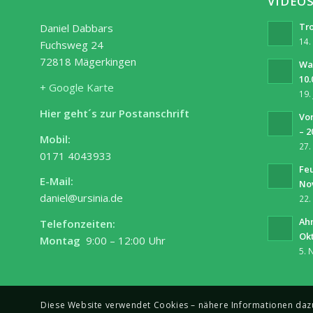
VIDEO
Tro
Daniel Dabbars
14.
Fuchsweg 24
72818 Mägerkingen
Wa
10.
+ Google Karte
19.
Hier geht´s zur Postanschrift
Vor
– 2
Mobil:
27.
0171 4043933
Fe
E-Mail:
No
daniel@ursinia.de
22.
Ah
Telefonzeiten:
Ok
Montag
9:00 – 12:00 Uhr
5. 
Diese Website verwendet Cookies – nähere Informationen dazu 