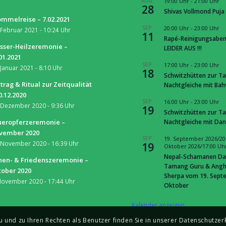
S
AUG.
19:00 Uhr
-
21:00 Uhr
28
Shivas Vollmond Puja
mmelreise – 7.02.2021
SEP.
20:00 Uhr
-
23:00 Uhr
 Februar 2021 - 10:24 Uhr
11
Rapé-Reinigungsaben
sser-Heilzeremonie –
LEIDER AUS !!!
01.2021
SEP.
17:00 Uhr
-
23:00 Uhr
 Januar 2021 - 8:10 Uhr
18
Schwitzhütten zur Ta
trag & Ritual zur Zeitqualität
Nachtgleiche mit Ba
0.12.2020
SEP.
16:00 Uhr
-
23:00 Uhr
 Dezember 2020 - 9:36 Uhr
19
Schwitzhütten zur Ta
Nachtgleiche mit Dan
ueropferzeremonie –
vember 2020
SEP.
19. September 2026/20
 November 2020 - 16:39 Uhr
19
Oktober 2026/17:00 Uh
Nepal-Schamanen Da
nen- & Friedenszeremonie –
Tamang Guru & Ang
tober 2020
Sherpa vom 19. Septe
November 2020 - 17:44 Uhr
Oktober
Kalender anzeigen
und zu Ihren Rechten als Benutzer finden Sie in unserer Datenschutzerk