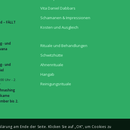
Vita Daniel Dabbars
Schamanen & Impressionen
d – FÄLLT
Kosten und Ausgleich
g- und
Rituale und Behandlungen
hvana
Schwitzhütte
g- und
Ahnenrituale
iel
Hangab
:00 Uhr
-
2.
Reinigungsrituale
r
hnashing
hkame
mber bis 2.
lärung am Ende der Seite. Klicken Sie auf „OK“, um Cookies zu