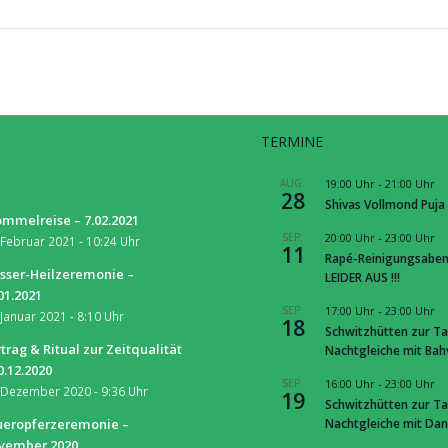
TERMINE
S
AUG.
19:00 Uhr
-
21:00 Uhr
28
Shivas Vollmond Puja
mmelreise – 7.02.2021
SEP.
20:00 Uhr
-
23:00 Uhr
 Februar 2021 - 10:24 Uhr
11
Rapé-Reinigungsaben
sser-Heilzeremonie –
LEIDER AUS !!!
01.2021
SEP.
17:00 Uhr
-
23:00 Uhr
 Januar 2021 - 8:10 Uhr
18
Schwitzhütten zur Ta
trag & Ritual zur Zeitqualität
Nachtgleiche mit Ba
0.12.2020
SEP.
16:00 Uhr
-
23:00 Uhr
 Dezember 2020 - 9:36 Uhr
19
Schwitzhütten zur Ta
Nachtgleiche mit Dan
ueropferzeremonie –
vember 2020