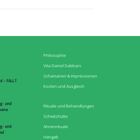
Philosophie
Vita Daniel Dabbars
Schamanen & Impressionen
d – FÄLLT
Kosten und Ausgleich
g- und
Rituale und Behandlungen
hvana
Schwitzhütte
g- und
Ahnenrituale
iel
Hangab