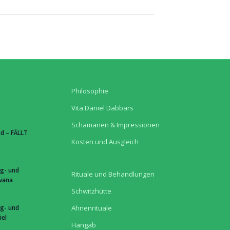
Philosophie
Vita Daniel Dabbars
Schamanen & Impressionen
d – FÄLLT
Kosten und Ausgleich
g- und
Rituale und Behandlungen
hvana
Schwitzhütte
g- und
Ahnenrituale
iel
Hangab