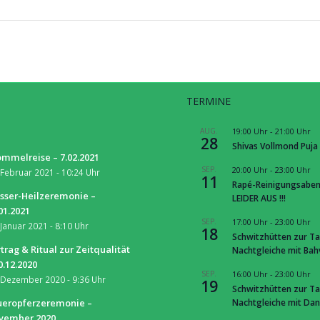
TERMINE
S
AUG.
19:00 Uhr
-
21:00 Uhr
28
Shivas Vollmond Puja
mmelreise – 7.02.2021
SEP.
20:00 Uhr
-
23:00 Uhr
 Februar 2021 - 10:24 Uhr
11
Rapé-Reinigungsaben
sser-Heilzeremonie –
LEIDER AUS !!!
01.2021
SEP.
17:00 Uhr
-
23:00 Uhr
 Januar 2021 - 8:10 Uhr
18
Schwitzhütten zur Ta
trag & Ritual zur Zeitqualität
Nachtgleiche mit Ba
0.12.2020
SEP.
16:00 Uhr
-
23:00 Uhr
 Dezember 2020 - 9:36 Uhr
19
Schwitzhütten zur Ta
Nachtgleiche mit Dan
ueropferzeremonie –
vember 2020