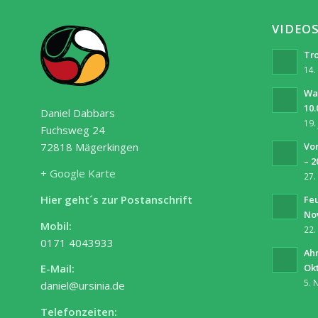
VIDEO
Tro
14.
Wa
10.
Daniel Dabbars
19.
Fuchsweg 24
Vor
72818 Mägerkingen
– 2
+ Google Karte
27.
Hier geht´s zur Postanschrift
Fe
No
Mobil:
22.
0171 4043933
Ah
Ok
E-Mail:
5. 
daniel@ursinia.de
Telefonzeiten: