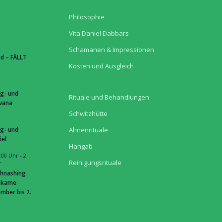
Philosophie
Vita Daniel Dabbars
Schamanen & Impressionen
d – FÄLLT
Kosten und Ausgleich
g- und
Rituale und Behandlungen
hvana
Schwitzhütte
g- und
Ahnenrituale
iel
Hangab
:00 Uhr
-
2.
Reinigungsrituale
r
hnashing
hkame
mber bis 2.