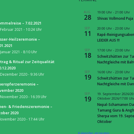
S
AUG.
19:00 Uhr
-
21:00 Uhr
28
Shivas Vollmond Puja
mmelreise – 7.02.2021
SEP.
20:00 Uhr
-
23:00 Uhr
 Februar 2021 - 10:24 Uhr
11
Rapé-Reinigungsaben
sser-Heilzeremonie –
LEIDER AUS !!!
01.2021
SEP.
17:00 Uhr
-
23:00 Uhr
 Januar 2021 - 8:10 Uhr
18
Schwitzhütten zur Ta
trag & Ritual zur Zeitqualität
Nachtgleiche mit Ba
0.12.2020
SEP.
16:00 Uhr
-
23:00 Uhr
 Dezember 2020 - 9:36 Uhr
19
Schwitzhütten zur Ta
Nachtgleiche mit Dan
ueropferzeremonie –
vember 2020
SEP.
19. September 2026/20
 November 2020 - 16:39 Uhr
19
Oktober 2026/17:00 Uh
Nepal-Schamanen Da
nen- & Friedenszeremonie –
Tamang Guru & Ang
tober 2020
Sherpa vom 19. Septe
November 2020 - 17:44 Uhr
Oktober
Kalender anzeigen