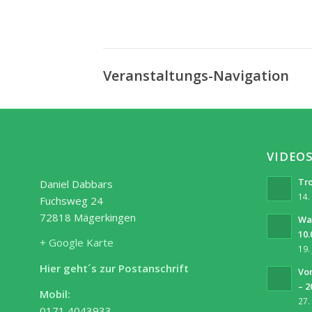
Veranstaltungs-Navigation
VIDEO
Tro
Daniel Dabbars
14.
Fuchsweg 24
72818 Mägerkingen
Wa
10.
+ Google Karte
19.
Hier geht´s zur Postanschrift
Vor
– 2
Mobil:
27.
0171 4043933