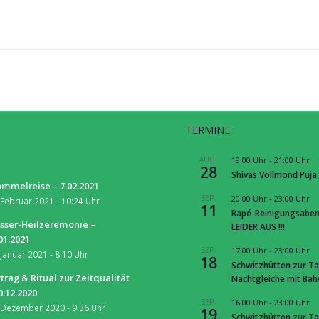
TERMINE
S
AUG.
19:00 Uhr
-
21:00 Uhr
28
Shivas Vollmond Puja
mmelreise – 7.02.2021
SEP.
20:00 Uhr
-
23:00 Uhr
 Februar 2021 - 10:24 Uhr
11
Rapé-Reinigungsaben
sser-Heilzeremonie –
LEIDER AUS !!!
01.2021
SEP.
17:00 Uhr
-
23:00 Uhr
 Januar 2021 - 8:10 Uhr
18
Schwitzhütten zur Ta
trag & Ritual zur Zeitqualität
Nachtgleiche mit Ba
0.12.2020
SEP.
16:00 Uhr
-
23:00 Uhr
 Dezember 2020 - 9:36 Uhr
19
Schwitzhütten zur Ta