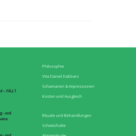
Philosophie
Vita Daniel Dabbars
Schamanen & Impressionen
d – FÄLLT
Kosten und Ausgleich
g- und
Rituale und Behandlungen
hvana
Schwitzhütte
g- und
Ahnenrituale