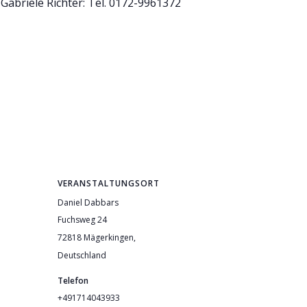
Gabriele Richter: Tel. 0172-9961372
VERANSTALTUNGSORT
Daniel Dabbars
Fuchsweg 24
72818 Mägerkingen
,
Deutschland
Telefon
+491714043933