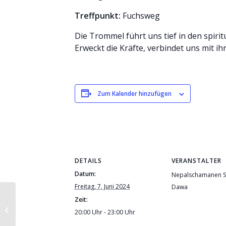
Treffpunkt:
Fuchsweg
Die Trommel führt uns tief in den spiri
Erweckt die Kräfte, verbindet uns mit i
Zum Kalender hinzufügen
DETAILS
VERANSTALTER
Datum:
Nepalschamanen S
Freitag, 7. Juni 2024
Dawa
Nepalschamanen
Zeit:
Subin Rai und Dawa
20:00 Uhr - 23:00 Uhr
Sherpa vom 5.-20. Juni