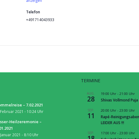
anzeigen
Telefon
+491714043933
TERMINE
S
AUG.
19:00 Uhr
-
21:00 Uhr
28
Shivas Vollmond Puja
mmelreise – 7.02.2021
SEP.
20:00 Uhr
-
23:00 Uhr
 Februar 2021 - 10:24 Uhr
11
Rapé-Reinigungsaben
sser-Heilzeremonie –
LEIDER AUS !!!
01.2021
SEP.
17:00 Uhr
-
23:00 Uhr
 Januar 2021 - 8:10 Uhr
18