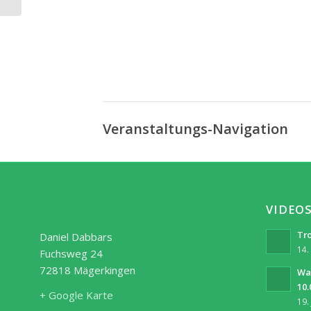
Veranstaltungs-Navigation
VIDEO
Tro
Daniel Dabbars
14.
Fuchsweg 24
72818 Mägerkingen
Wa
10.
+ Google Karte
19.