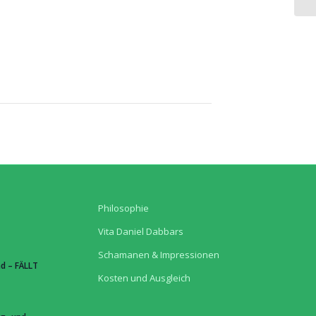
Philosophie
Vita Daniel Dabbars
Schamanen & Impressionen
d – FÄLLT
Kosten und Ausgleich