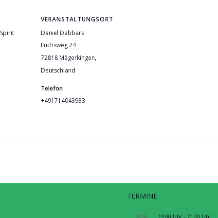
VERANSTALTUNGSORT
Spirit
Daniel Dabbars
Fuchsweg 24
72818 Mägerkingen
,
Deutschland
Telefon
+491714043933
TERMINE
S
AUG.
19:00 Uhr
-
21:00 Uhr