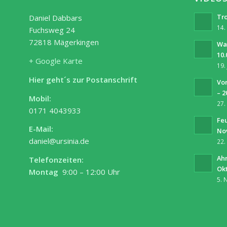
Tro
Daniel Dabbars
14.
Fuchsweg 24
72818 Mägerkingen
Wa
10.
+ Google Karte
19.
Hier geht´s zur Postanschrift
Vor
– 2
Mobil:
27.
0171 4043933
Fe
E-Mail:
No
daniel@ursinia.de
22.
Ah
Telefonzeiten:
Ok
Montag
9:00 – 12:00 Uhr
5. 