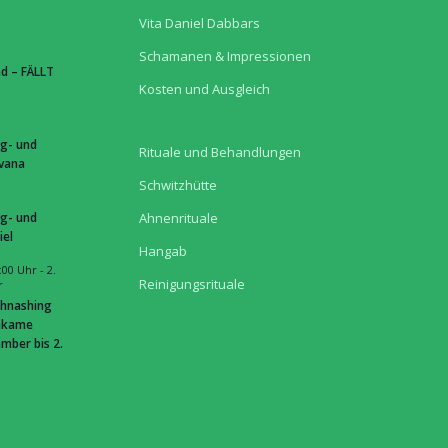
Vita Daniel Dabbars
Schamanen & Impressionen
d – FÄLLT
Kosten und Ausgleich
g- und
Rituale und Behandlungen
hvana
Schwitzhütte
g- und
Ahnenrituale
iel
Hangab
:00 Uhr
-
2.
Reinigungsrituale
r
hnashing
hkame
mber bis 2.