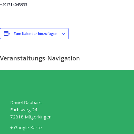
+491714043933
Zum Kalender hinzufügen
Veranstaltungs-Navigation
Daniel Dabbars
Fuchsweg 24
72818 Mägerkingen
+ Google Karte