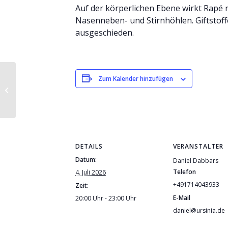
Auf der körperlichen Ebene wirkt Rapé r
Nasenneben- und Stirnhöhlen. Giftstof
ausgeschieden.
Schwitzhütte zur
Zum Kalender hinzufügen
Sonnenwend‘ mit
Daniel
DETAILS
VERANSTALTER
Datum:
Daniel Dabbars
Telefon
4. Juli 2026
+491714043933
Zeit:
E-Mail
20:00 Uhr - 23:00 Uhr
daniel@ursinia.de