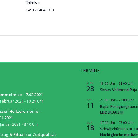
Telefon
+491714043933
TERMINE
S
AUG.
19:00 Uhr
-
21:00 Uhr
28
Shivas Vollmond Puja
mmelreise – 7.02.2021
SEP.
20:00 Uhr
-
23:00 Uhr
 Februar 2021 - 10:24 Uhr
11
Rapé-Reinigungsaben
sser-Heilzeremonie –
LEIDER AUS !!!
01.2021
SEP.
17:00 Uhr
-
23:00 Uhr
 Januar 2021 - 8:10 Uhr
18
Schwitzhütten zur Ta
trag & Ritual zur Zeitqualität
Nachtgleiche mit Ba