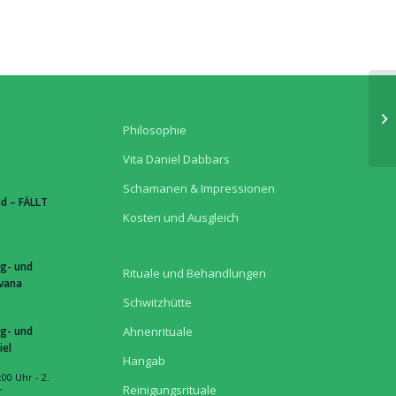
Philosophie
Vita Daniel Dabbars
Schamanen & Impressionen
d – FÄLLT
Kosten und Ausgleich
g- und
Rituale und Behandlungen
hvana
Schwitzhütte
g- und
Ahnenrituale
iel
Hangab
:00 Uhr
-
2.
Reinigungsrituale
r