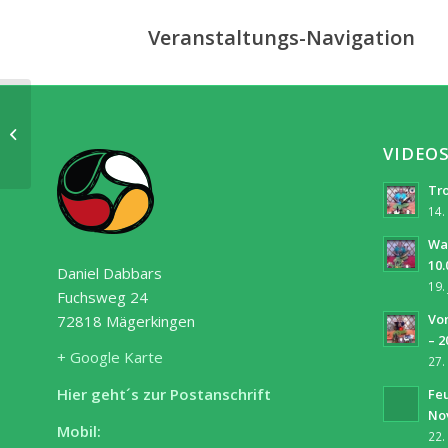
Veranstaltungs-Navigation
!!!!ABGESAGT!!!!!
Schwitzhütte zur
VIDEO
Walpurgisnacht
Tro
14.
Wa
10.
Daniel Dabbars
19.
Fuchsweg 24
Vor
72818 Mägerkingen
– 2
+ Google Karte
27.
Hier geht´s zur Postanschrift
Fe
No
Mobil:
22.