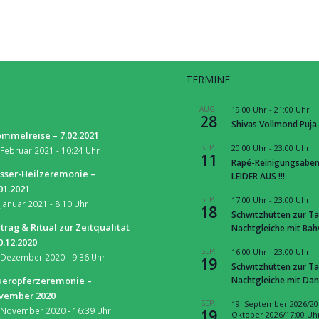
TERMINE
S
AUG.
19:00 Uhr
-
21:00 Uhr
28
Shivas Vollmond Puja
mmelreise – 7.02.2021
SEP.
20:00 Uhr
-
23:00 Uhr
 Februar 2021 - 10:24 Uhr
11
Rapé-Reinigungsaben
sser-Heilzeremonie –
LEIDER AUS !!!
01.2021
SEP.
17:00 Uhr
-
23:00 Uhr
 Januar 2021 - 8:10 Uhr
18
Schwitzhütten zur Ta
trag & Ritual zur Zeitqualität
Nachtgleiche mit Ba
0.12.2020
SEP.
16:00 Uhr
-
23:00 Uhr
 Dezember 2020 - 9:36 Uhr
19
Schwitzhütten zur Ta
Nachtgleiche mit Dan
ueropferzeremonie –
vember 2020
SEP.
19. September 2026/20
 November 2020 - 16:39 Uhr
19
Oktober 2026/17:00 Uh