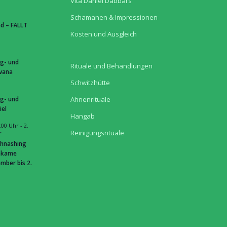
Vita Daniel Dabbars
Schamanen & Impressionen
d – FÄLLT
Kosten und Ausgleich
g- und
Rituale und Behandlungen
hvana
Schwitzhütte
g- und
Ahnenrituale
iel
Hangab
:00 Uhr
-
2.
Reinigungsrituale
r
hnashing
hkame
mber bis 2.