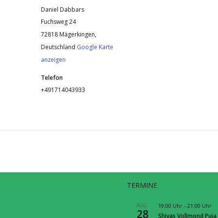
Daniel Dabbars
Fuchsweg 24
72818 Mägerkingen
,
Deutschland
Google Karte
anzeigen
Telefon
+491714043933
TERMINE
S
AUG.
19:00 Uhr
-
21:00 Uhr
28
Shivas Vollmond Puja