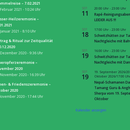
mmelreise – 7.02.2021
SEP.
20:00 Uhr
-
23:00 Uhr
 Februar 2021 - 10:24 Uhr
11
Rapé-Reinigungsaben
sser-Heilzeremonie –
LEIDER AUS !!!
01.2021
SEP.
17:00 Uhr
-
23:00 Uhr
 Januar 2021 - 8:10 Uhr
18
Schwitzhütten zur Ta
trag & Ritual zur Zeitqualität
Nachtgleiche mit Ba
0.12.2020
SEP.
16:00 Uhr
-
23:00 Uhr
 Dezember 2020 - 9:36 Uhr
19
Schwitzhütten zur Ta
Nachtgleiche mit Dan
ueropferzeremonie –
vember 2020
SEP.
19. September 2026/20
 November 2020 - 16:39 Uhr
19
Oktober 2026/17:00 Uh
Nepal-Schamanen Da
nen- & Friedenszeremonie –
Tamang Guru & Ang
tober 2020
Sherpa vom 19. Septe
November 2020 - 17:44 Uhr
Oktober
Kalender anzeigen