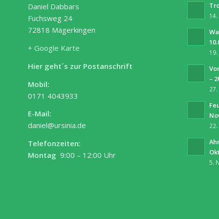
Tro
Daniel Dabbars
14.
Fuchsweg 24
72818 Mägerkingen
Wa
10.
+ Google Karte
19.
Hier geht´s zur Postanschrift
Vor
– 2
Mobil:
27.
0171 4043933
Fe
E-Mail:
No
daniel@ursinia.de
22.
Ah
Telefonzeiten:
Ok
Montag
9:00 – 12:00 Uhr
5. 