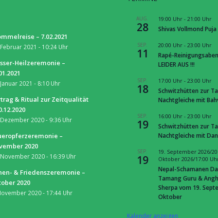
S
AUG.
19:00 Uhr
-
21:00 Uhr
28
Shivas Vollmond Puja
mmelreise – 7.02.2021
SEP.
20:00 Uhr
-
23:00 Uhr
 Februar 2021 - 10:24 Uhr
11
Rapé-Reinigungsaben
sser-Heilzeremonie –
LEIDER AUS !!!
01.2021
SEP.
17:00 Uhr
-
23:00 Uhr
 Januar 2021 - 8:10 Uhr
18
Schwitzhütten zur Ta
trag & Ritual zur Zeitqualität
Nachtgleiche mit Ba
0.12.2020
SEP.
16:00 Uhr
-
23:00 Uhr
 Dezember 2020 - 9:36 Uhr
19
Schwitzhütten zur Ta
Nachtgleiche mit Dan
ueropferzeremonie –
vember 2020
SEP.
19. September 2026/20
 November 2020 - 16:39 Uhr
19
Oktober 2026/17:00 Uh
Nepal-Schamanen Da
nen- & Friedenszeremonie –
Tamang Guru & Ang
tober 2020
Sherpa vom 19. Septe
November 2020 - 17:44 Uhr
Oktober
Kalender anzeigen