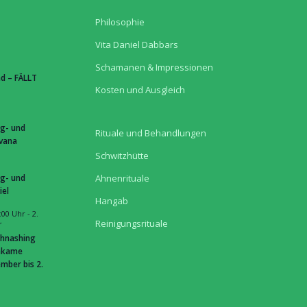
Philosophie
Vita Daniel Dabbars
Schamanen & Impressionen
d – FÄLLT
Kosten und Ausgleich
g- und
Rituale und Behandlungen
hvana
Schwitzhütte
g- und
Ahnenrituale
iel
Hangab
:00 Uhr
-
2.
Reinigungsrituale
r
hnashing
hkame
mber bis 2.