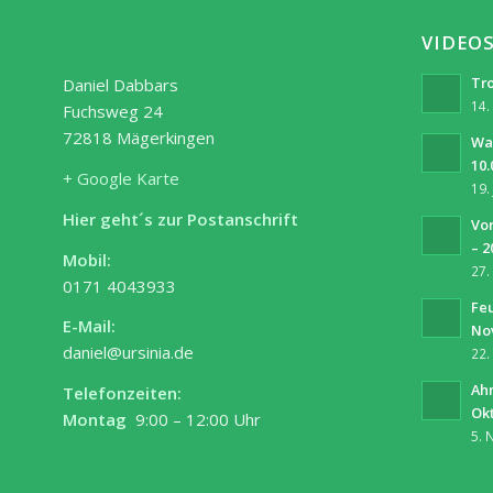
VIDEO
Tro
Daniel Dabbars
14.
Fuchsweg 24
72818 Mägerkingen
Wa
10.
+ Google Karte
19.
Hier geht´s zur Postanschrift
Vor
– 2
Mobil:
27.
0171 4043933
Fe
E-Mail:
No
daniel@ursinia.de
22.
Ah
Telefonzeiten:
Ok
Montag
9:00 – 12:00 Uhr
5. 