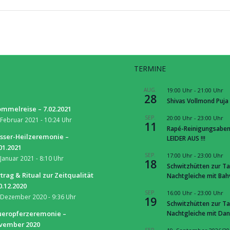
TERMINE
S
AUG.
19:00 Uhr
-
21:00 Uhr
28
Shivas Vollmond Puja
mmelreise – 7.02.2021
SEP.
20:00 Uhr
-
23:00 Uhr
 Februar 2021 - 10:24 Uhr
11
Rapé-Reinigungsaben
sser-Heilzeremonie –
LEIDER AUS !!!
01.2021
SEP.
17:00 Uhr
-
23:00 Uhr
 Januar 2021 - 8:10 Uhr
18
Schwitzhütten zur Ta
trag & Ritual zur Zeitqualität
Nachtgleiche mit Ba
0.12.2020
SEP.
16:00 Uhr
-
23:00 Uhr
 Dezember 2020 - 9:36 Uhr
19
Schwitzhütten zur Ta
Nachtgleiche mit Dan
ueropferzeremonie –
vember 2020