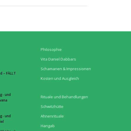
Philosophie
Vita Daniel Dabbars
Schamanen & Impressionen
d – FÄLLT
Kosten und Ausgleich
g- und
Rituale und Behandlungen
hvana
Schwitzhütte
g- und
Ahnenrituale
iel
Hangab