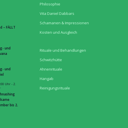
Philosophie
Vita Daniel Dabbars
Schamanen & Impressionen
d – FÄLLT
Kosten und Ausgleich
g- und
Rituale und Behandlungen
hvana
Schwitzhütte
g- und
Ahnenrituale
iel
Hangab
:00 Uhr
-
2.
Reinigungsrituale
r
hnashing
hkame
mber bis 2.