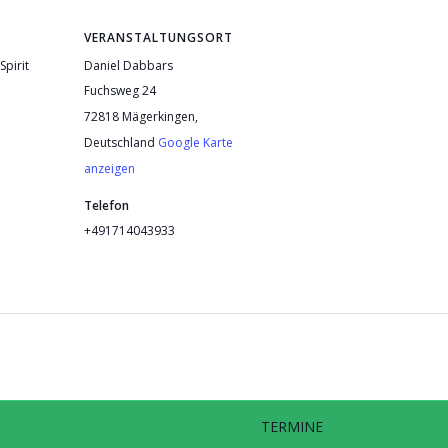
VERANSTALTUNGSORT
Spirit
Daniel Dabbars
Fuchsweg 24
72818 Mägerkingen
,
Deutschland
Google Karte
anzeigen
Telefon
+491714043933
TERMINE