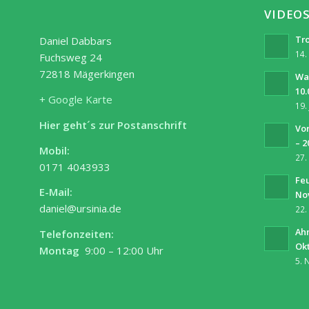
VIDEO
Tro
Daniel Dabbars
14.
Fuchsweg 24
72818 Mägerkingen
Wa
10.
+ Google Karte
19.
Hier geht´s zur Postanschrift
Vor
– 2
Mobil:
27.
0171 4043933
Fe
E-Mail:
No
daniel@ursinia.de
22.
Ah
Telefonzeiten:
Ok
Montag
9:00 – 12:00 Uhr
5. 