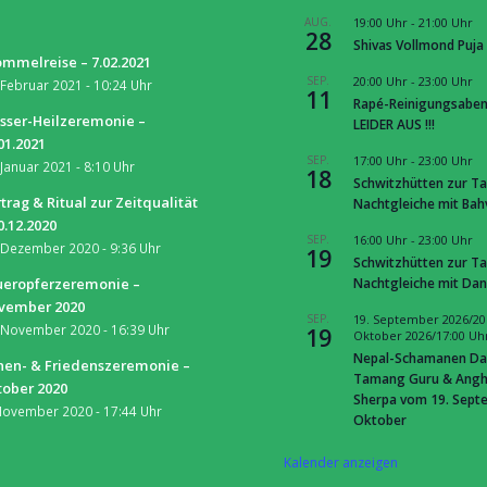
S
AUG.
19:00 Uhr
-
21:00 Uhr
28
Shivas Vollmond Puja
mmelreise – 7.02.2021
SEP.
20:00 Uhr
-
23:00 Uhr
 Februar 2021 - 10:24 Uhr
11
Rapé-Reinigungsaben
sser-Heilzeremonie –
LEIDER AUS !!!
01.2021
SEP.
17:00 Uhr
-
23:00 Uhr
 Januar 2021 - 8:10 Uhr
18
Schwitzhütten zur Ta
trag & Ritual zur Zeitqualität
Nachtgleiche mit Ba
0.12.2020
SEP.
16:00 Uhr
-
23:00 Uhr
 Dezember 2020 - 9:36 Uhr
19
Schwitzhütten zur Ta
Nachtgleiche mit Dan
ueropferzeremonie –
vember 2020
SEP.
19. September 2026/20
 November 2020 - 16:39 Uhr
19
Oktober 2026/17:00 Uh
Nepal-Schamanen Da
nen- & Friedenszeremonie –
Tamang Guru & Ang
tober 2020
Sherpa vom 19. Septe
November 2020 - 17:44 Uhr
Oktober
Kalender anzeigen