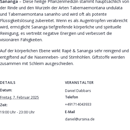
Sananga
– Diese heilige Pflanzenmedizin stammt hauptsächlich von
der Rinde und den Wurzeln der Arten Tabernaemontana undulata
und Tabernaemontana sananho und wird oft als potente
Flüssigkeitslösung zubereitet. Wenn es als Augentropfen verabreicht
wird, ermöglicht Sananga tiefgreifende körperliche und spirituelle
Reinigung, es vertreibt negative Energien und verbessert die
visionären Fähigkeiten.
Auf der körperlichen Ebene wirkt Rapé & Sananga sehr reinigend und
entgiftend auf die Nasenneben- und Stirnhöhlen. Giftstoffe werden
zusammen mit Schleim ausgeschieden.
DETAILS
VERANSTALTER
Datum:
Daniel Dabbars
Telefon
Freitag, 7. Februar 2025
+491714043933
Zeit:
E-Mail
19:00 Uhr - 23:00 Uhr
daniel@ursinia.de