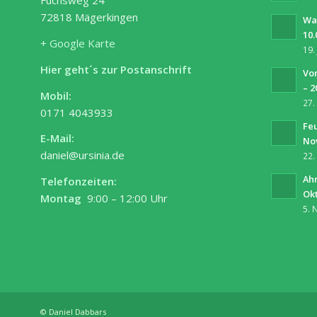
Fuchsweg 24
72818 Mägerkingen
Wa
10.
+ Google Karte
19.
Hier geht´s zur Postanschrift
Vor
– 2
Mobil:
27.
0171 4043933
Fe
E-Mail:
No
daniel@ursinia.de
22.
Ah
Telefonzeiten:
Ok
Montag
9:00 – 12:00 Uhr
5. 
© Daniel Dabbars