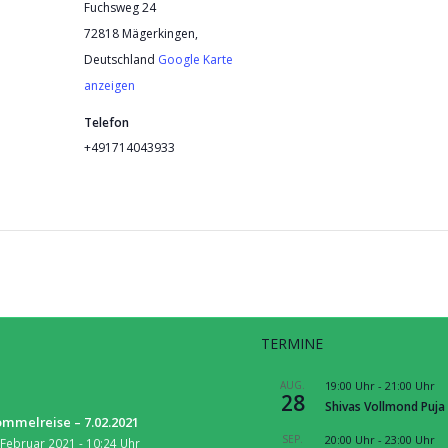
Fuchsweg 24
72818 Mägerkingen
,
Deutschland
Google Karte
anzeigen
Telefon
+491714043933
TERMINE
S
AUG.
19:00 Uhr
-
21:00 Uhr
28
Shivas Vollmond Puja
mmelreise – 7.02.2021
SEP.
20:00 Uhr
-
23:00 Uhr
 Februar 2021 - 10:24 Uhr