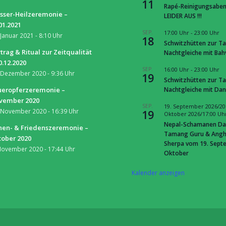
11
Rapé-Reinigungsaben
sser-Heilzeremonie –
LEIDER AUS !!!
01.2021
SEP.
17:00 Uhr
-
23:00 Uhr
 Januar 2021 - 8:10 Uhr
18
Schwitzhütten zur Ta
trag & Ritual zur Zeitqualität
Nachtgleiche mit Ba
0.12.2020
SEP.
16:00 Uhr
-
23:00 Uhr
 Dezember 2020 - 9:36 Uhr
19
Schwitzhütten zur Ta
Nachtgleiche mit Dan
ueropferzeremonie –
vember 2020
SEP.
19. September 2026/20
 November 2020 - 16:39 Uhr
19
Oktober 2026/17:00 Uh
Nepal-Schamanen Da
nen- & Friedenszeremonie –
Tamang Guru & Ang
tober 2020
Sherpa vom 19. Septe
November 2020 - 17:44 Uhr
Oktober
Kalender anzeigen