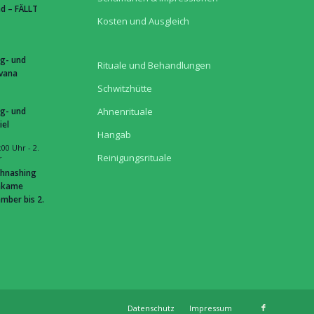
d – FÄLLT
Kosten und Ausgleich
g- und
Rituale und Behandlungen
hvana
Schwitzhütte
g- und
Ahnenrituale
iel
Hangab
:00 Uhr
-
2.
Reinigungsrituale
r
hnashing
hkame
mber bis 2.
Datenschutz
Impressum