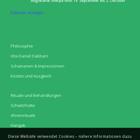
Anghkame Sherpa vom 19. September bis 2. Oktober
Kalender anzeigen
Philosophie
Vita Daniel Dabbars
Schamanen & Impressionen
Kosten und Ausgleich
Rituale und Behandlungen
Schwitzhütte
Ahnenrituale
Hangab
Reinigungsrituale
Diese Website verwendet Cookies – nähere Informationen dazu