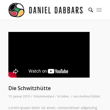
Die Schwitzhütte
/
/
/
13. Januar 2019
0 Kommentare
in
Video
von
Andrea Döbler
Lorem ipsum dolor sit amet, consectetuer adipiscing