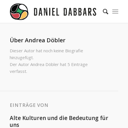
Über
Andrea Döbler
Dieser Autor hat noch keine Biografie
hinzugefügt.
Der Autor
Andrea Döbler
hat 5 Einträge
verfasst.
EINTRÄGE VON
Alte Kulturen und die Bedeutung für
uns