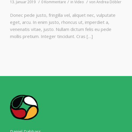
/
/
/
13. Januar 2019
0 Kommentare
in
Video
von
Andrea Döbler
Donec pede justo, fringilla vel, aliquet nec, vulputate
eget, arcu. In enim justo, rhoncus ut, imperdiet a,
venenatis vitae, justo. Nullam dictum felis eu pede
mollis pretium. Integer tincidunt. Cras […]
Daniel Dabbars